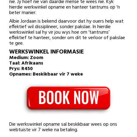
nie. Jy hoef nie van daardie mense te wees nie. Kyk
hierdie werkwinkel opname en hanteer tantrums op ‘n
beter manier.
Albie Jordaan is bekend daarvoor dat hy ouers help wat
effektief wil dissiplineer, sonder pakslae. In hierdie
werkswinkel sal hy vir jou wys hoe om ‘tantrums’
effektief te hanteer, sonder om dit te verloor of pakslae
te gee.
WERKSWINKEL INFORMASIE
Medium: Zoom
Taal: Afrikaans
Prys: R450
Opnames: Beskikbaar vir 7 weke
Die werkswinkel opname sal beskikbaar wees op ons
webtuiste vir 7 weke na betaling.