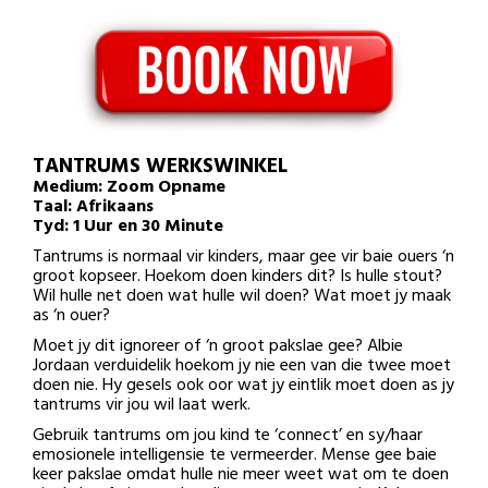
TANTRUMS WERKSWINKEL
Medium: Zoom Opname
Taal: Afrikaans
Tyd: 1 Uur en 30 Minute
Tantrums is normaal vir kinders, maar gee vir baie ouers ‘n
groot kopseer. Hoekom doen kinders dit? Is hulle stout?
Wil hulle net doen wat hulle wil doen? Wat moet jy maak
as ‘n ouer?
Moet jy dit ignoreer of ‘n groot pakslae gee? Albie
Jordaan verduidelik hoekom jy nie een van die twee moet
doen nie. Hy gesels ook oor wat jy eintlik moet doen as jy
tantrums vir jou wil laat werk.
Gebruik tantrums om jou kind te ‘connect’ en sy/haar
emosionele intelligensie te vermeerder. Mense gee baie
keer pakslae omdat hulle nie meer weet wat om te doen