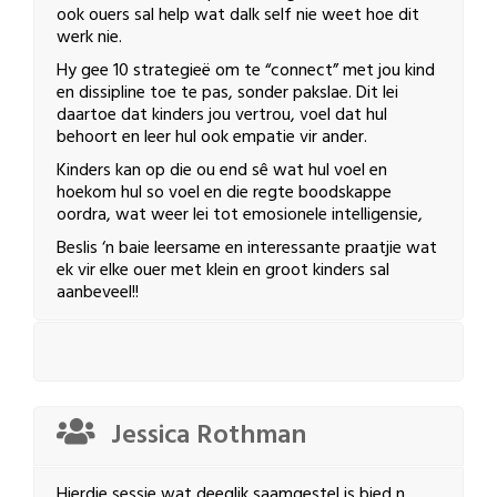
ook ouers sal help wat dalk self nie weet hoe dit
werk nie.
Hy gee 10 strategieë om te “connect” met jou kind
en dissipline toe te pas, sonder pakslae. Dit lei
daartoe dat kinders jou vertrou, voel dat hul
behoort en leer hul ook empatie vir ander.
Kinders kan op die ou end sê wat hul voel en
hoekom hul so voel en die regte boodskappe
oordra, wat weer lei tot emosionele intelligensie,
Beslis ‘n baie leersame en interessante praatjie wat
ek vir elke ouer met klein en groot kinders sal
aanbeveel!!
Jessica Rothman
Hierdie sessie wat deeglik saamgestel is bied n